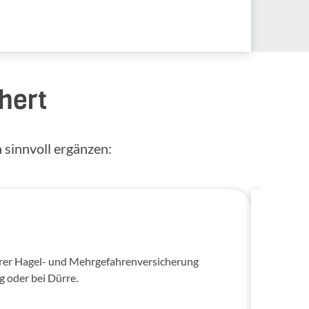
hert
 sinnvoll ergänzen:
Rec
serer Hagel- und Mehrgefahrenversicherung
Auch 
g oder bei Dürre.
Wir v