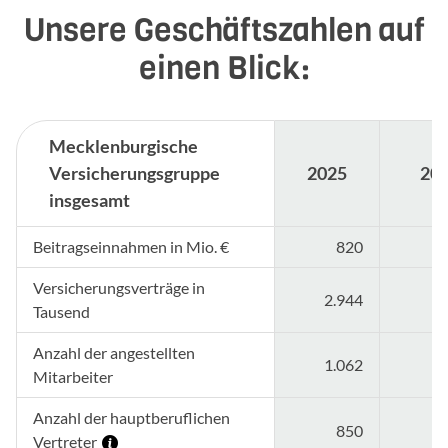
Unsere Geschäftszahlen auf
einen Blick:
Mecklenburgische
Versicherungsgruppe
2025
20
insgesamt
Beitragseinnahmen in Mio. €
820
Versicherungsverträge in
2.944
2
Tausend
Anzahl der angestellten
1.062
Mitarbeiter
Anzahl der hauptberuflichen
850
Vertreter