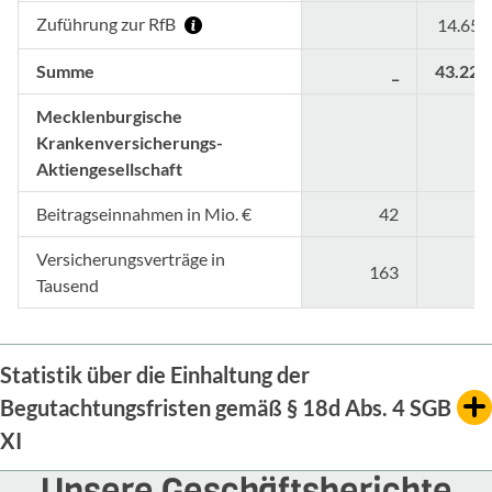
Zuführung zur RfB
14.651
Summe
_
43.229
Mecklenburgische
Krankenversicherungs-
Aktiengesellschaft
Beitragseinnahmen in Mio. €
42
Versicherungsverträge in
163
Tausend
Statistik über die Einhaltung der
Begutachtungsfristen gemäß § 18d Abs. 4 SGB
XI
Unsere Geschäftsberichte