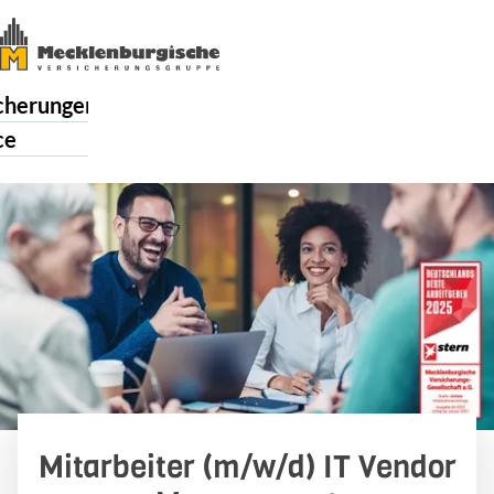
cherungen
ce
enburgische
ere
akt
Mitarbeiter (m/w/d) IT Vendor