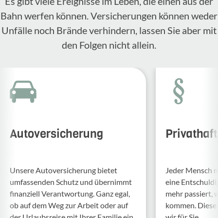
Es gibt viele Ereignisse im Leben, die einen aus der
Bahn werfen können. Versicherungen können weder
Unfälle noch Brände verhindern, lassen Sie aber mit
den Folgen nicht allein.
Autoversicherung
Privathaf
Unsere Auto­ver­si­che­rung bietet
Jeder Mensch ma
umfas­senden Schutz und über­nimmt
eine Entschul­d
finan­ziell Verant­wor­tung. Ganz egal,
mehr passiert, 
ob auf dem Weg zur Arbeit oder auf
kommen. Diese f
der Urlaubs­reise mit Ihrer Familie ein
wir für Sie.