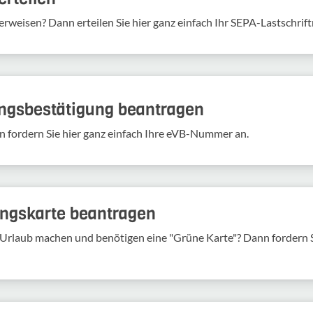
erweisen? Dann erteilen Sie hier ganz einfach Ihr SEPA-Lastschrif
ungs­be­stä­ti­gung bean­tragen
n fordern Sie hier ganz einfach Ihre eVB-​Nummer an.
rungs­karte bean­tragen
Urlaub machen und benö­tigen eine "Grüne Karte"? Dann fordern Si