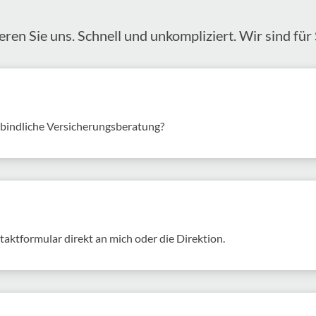
eren Sie uns. Schnell und unkom­pli­ziert. Wir sind für 
rbindliche Versicherungsberatung?
akt­for­mular direkt an mich oder die Direk­tion.