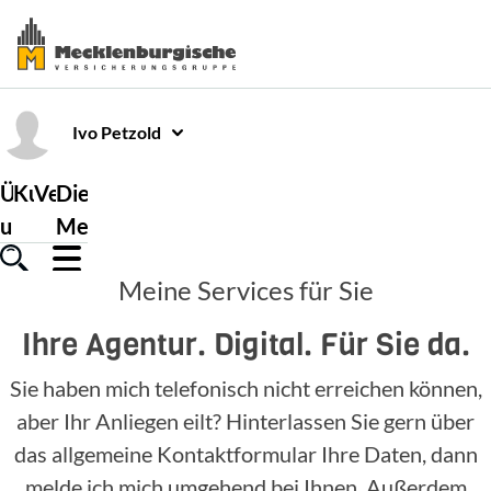
Ivo
Petzold
Über
Kundenservice
Versicherungen
Die
uns
Mecklenburgische
Meine Services für Sie
Ihre Agentur. Digital. Für Sie da.
Sie haben mich telefonisch nicht erreichen können,
aber Ihr Anliegen eilt? Hinterlassen Sie gern über
das allgemeine Kontaktformular Ihre Daten, dann
melde ich mich umgehend bei Ihnen. Außerdem