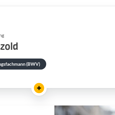
ng
zold
ngsfachmann (BWV)