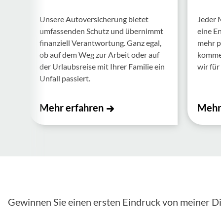
Unsere Auto­ver­si­che­rung bietet
Jeder 
umfas­senden Schutz und über­nimmt
eine E
finan­ziell Verant­wor­tung. Ganz egal,
mehr p
ob auf dem Weg zur Arbeit oder auf
kommen.
der Urlaubs­reise mit Ihrer Familie ein
wir für 
Unfall passiert.
Mehr erfahren
Mehr
Gewinnen Sie einen ersten Eindruck von meiner Di