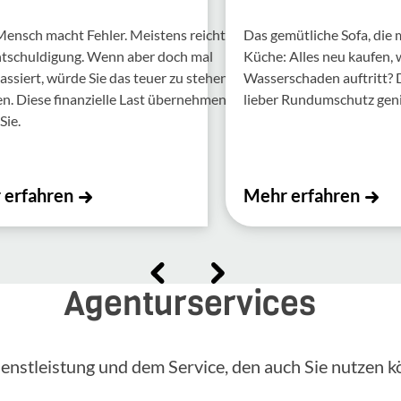
Mensch macht Fehler. Meis­tens reicht
Das gemütliche Sofa, die
ntschul­di­gung. Wenn aber doch mal
Küche: Alles neu kaufen,
assiert, würde Sie das teuer zu stehen
Wasserschaden auftritt?
 Diese finan­zi­elle Last über­nehmen
lieber Rundumschutz gen
Sie.
 erfahren
Mehr erfahren
Agenturservices
enstleistung und dem Service, den auch Sie nutzen k