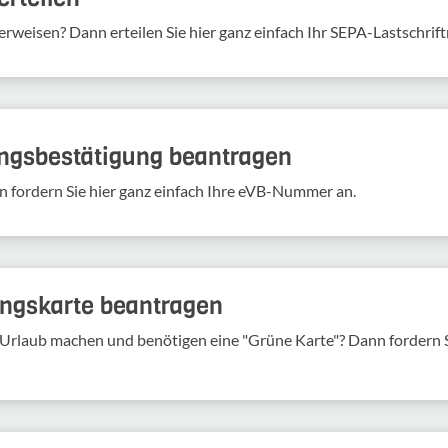
erweisen? Dann erteilen Sie hier ganz einfach Ihr SEPA-Lastschrif
ungs­be­stä­ti­gung bean­tragen
n fordern Sie hier ganz einfach Ihre eVB-​Nummer an.
rungs­karte bean­tragen
Urlaub machen und benö­tigen eine "Grüne Karte"? Dann fordern Si