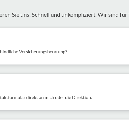
eren Sie uns. Schnell und unkom­pli­ziert. Wir sind für 
rbindliche Versicherungsberatung?
akt­for­mular direkt an mich oder die Direk­tion.