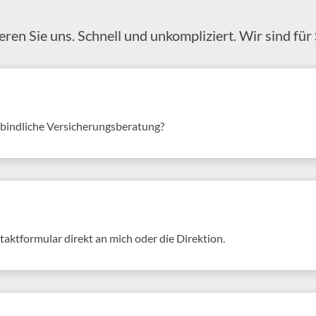
eren Sie uns. Schnell und unkom­pli­ziert. Wir sind für 
rbindliche Versicherungsberatung?
akt­for­mular direkt an mich oder die Direk­tion.