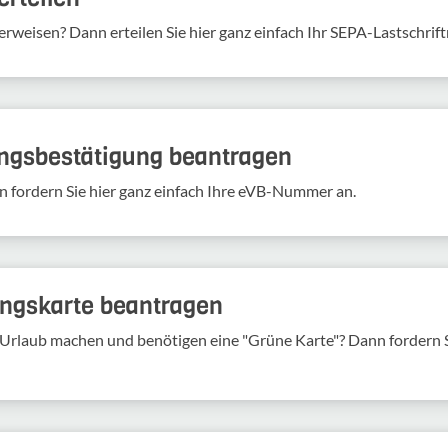
erweisen? Dann erteilen Sie hier ganz einfach Ihr SEPA-Lastschrif
ungs­be­stä­ti­gung bean­tragen
n fordern Sie hier ganz einfach Ihre eVB-​Nummer an.
rungs­karte bean­tragen
Urlaub machen und benö­tigen eine "Grüne Karte"? Dann fordern Si