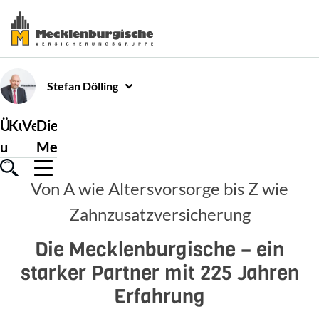
Stefan
Dölling
Über
Kundenservice
Versicherungen
Die
uns
Mecklenburgische
Von A wie Altersvorsorge bis Z wie
Zahnzusatzversicherung
Die Mecklenburgische – ein
starker Partner mit 225 Jahren
Erfahrung