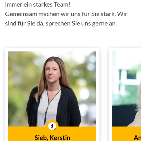
immer ein starkes Team!
Gemeinsam machen wir uns für Sie stark. Wir
sind für Sie da, sprechen Sie uns gerne an.
Sieb, Kerstin
A
Generalvertreter
Backo
Kauffrau für
Inn
Versicherungen und
In der 
Finanzen
Innen- und
Tätig im
Außendienst
Sieb, Kerstin
An