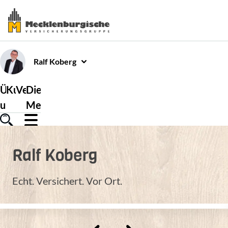
Ralf
Koberg
Über
Kundenservice
Versicherungen
Die
uns
Mecklenburgische
Ralf
Koberg
Echt. Versichert. Vor Ort.