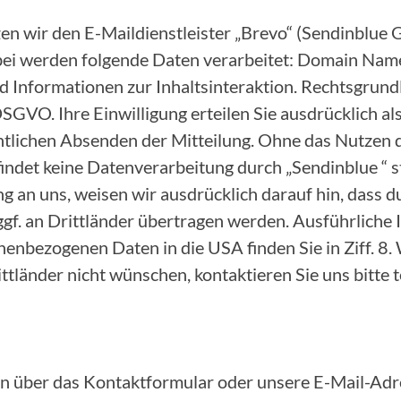
zen wir den E-Maildienstleister „Brevo“ (Sendinblu
bei werden folgende Daten verarbeitet: Domain Name
 Informationen zur Inhaltsinteraktion. Rechtsgrundl
. a DSGVO. Ihre Einwilligung erteilen Sie ausdrücklich 
ntlichen Absenden der Mitteilung. Ohne das Nutzen 
ndet keine Datenverarbeitung durch „Sendinblue “ st
ng an uns, weisen wir ausdrücklich darauf hin, dass 
ggf. an Drittländer übertragen werden. Ausführliche
enbezogenen Daten in die USA finden Sie in Ziff. 8. 
tländer nicht wünschen, kontaktieren Sie uns bitte t
n über das Kontaktformular oder unsere E-Mail-Adre