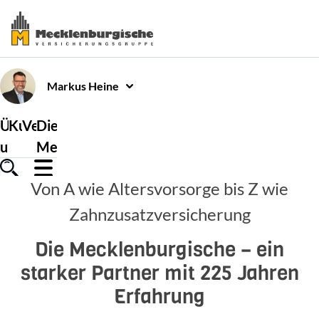
Markus
Heine
Über
Kundenservice
Versicherungen
Die
uns
Mecklenburgische
Von A wie Altersvorsorge bis Z wie
Zahnzusatzversicherung
Die Mecklenburgische – ein
starker Partner mit 225 Jahren
Erfahrung