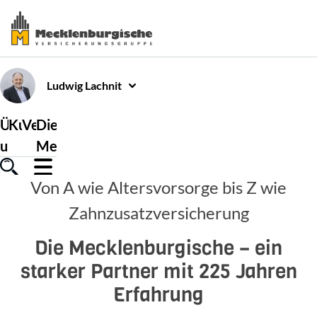
Ludwig
Lachnit
Über
Kundenservice
Versicherungen
Die
uns
Mecklenburgische
Von A wie Altersvorsorge bis Z wie
Zahnzusatzversicherung
Die Mecklenburgische – ein
starker Partner mit 225 Jahren
Erfahrung