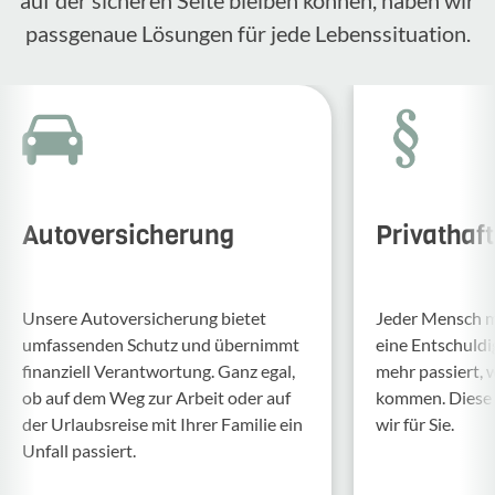
auf der sicheren Seite bleiben können, haben wir
passgenaue Lösungen für jede Lebenssituation.
Autoversicherung
Privathaf
Unsere Auto­ver­si­che­rung bietet
Jeder Mensch ma
umfas­senden Schutz und über­nimmt
eine Entschul­d
finan­ziell Verant­wor­tung. Ganz egal,
mehr passiert, 
ob auf dem Weg zur Arbeit oder auf
kommen. Diese f
der Urlaubs­reise mit Ihrer Familie ein
wir für Sie.
Unfall passiert.