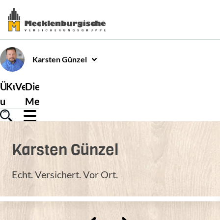
Karsten
Günzel
Über
Kundenservice
Versicherungen
Die
uns
Mecklenburgische
Karsten
Günzel
Echt. Versichert. Vor Ort.