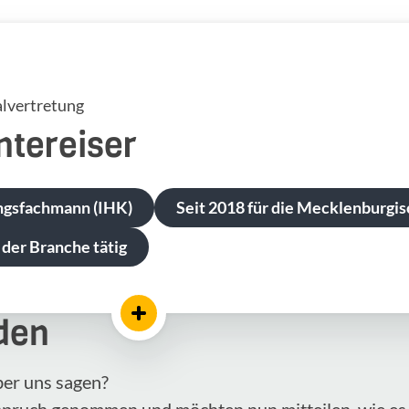
lvertretung
ntereiser
ngsfachmann (IHK)
Seit 2018 für die Mecklenburgis
 der Branche tätig
den
ber uns sagen?
nspruch genommen und möchten nun mitteilen, wie es 