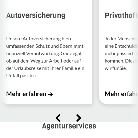
Autoversicherung
Privathaf
Unsere Auto­ver­si­che­rung bietet
Jeder Mensch ma
umfas­senden Schutz und über­nimmt
eine Entschul­d
finan­ziell Verant­wor­tung. Ganz egal,
mehr passiert, 
ob auf dem Weg zur Arbeit oder auf
kommen. Diese f
der Urlaubs­reise mit Ihrer Familie ein
wir für Sie.
Unfall passiert.
Mehr erfahren
Mehr erfah
Agenturservices