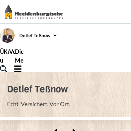
Detlef
Teßnow
Über
Kundenservice
Versicherungen
Die
uns
Mecklenburgische
Detlef
Teßnow
Echt. Versichert. Vor Ort.