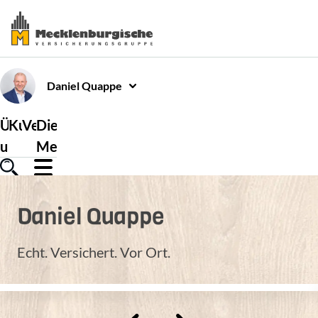
Daniel
Quappe
Über
Kundenservice
Versicherungen
Die
uns
Mecklenburgische
Daniel
Quappe
Echt. Versichert. Vor Ort.