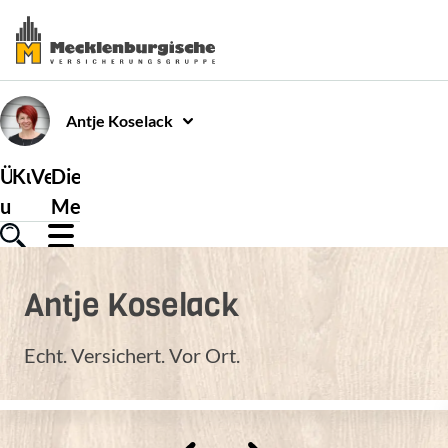
Antje
Koselack
Über
Kundenservice
Versicherungen
Die
uns
Mecklenburgische
Antje
Koselack
Echt. Versichert. Vor Ort.