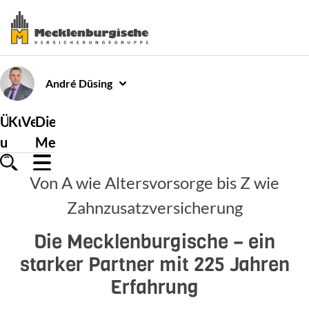
André
Düsing
Über
Kundenservice
Versicherungen
Die
uns
Mecklenburgische
Von A wie Altersvorsorge bis Z wie
Zahnzusatzversicherung
Die Mecklenburgische – ein
starker Partner mit 225 Jahren
Erfahrung