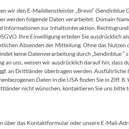
zen wir den E-Maildienstleister „Brevo“ (Sendinblu
bei werden folgende Daten verarbeitet: Domain Name
 Informationen zur Inhaltsinteraktion. Rechtsgrundl
. a DSGVO. Ihre Einwilligung erteilen Sie ausdrücklich 
ntlichen Absenden der Mitteilung. Ohne das Nutzen 
ndet keine Datenverarbeitung durch „Sendinblue “ st
ng an uns, weisen wir ausdrücklich darauf hin, dass 
ggf. an Drittländer übertragen werden. Ausführliche
enbezogenen Daten in die USA finden Sie in Ziff. 8. 
tländer nicht wünschen, kontaktieren Sie uns bitte t
n über das Kontaktformular oder unsere E-Mail-Adre