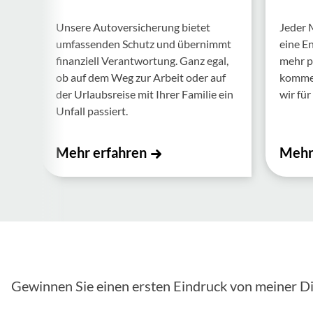
Unsere Auto­ver­si­che­rung bietet
Jeder 
umfas­senden Schutz und über­nimmt
eine E
finan­ziell Verant­wor­tung. Ganz egal,
mehr p
ob auf dem Weg zur Arbeit oder auf
kommen.
der Urlaubs­reise mit Ihrer Familie ein
wir für 
Unfall passiert.
Mehr erfahren
Mehr
Gewinnen Sie einen ersten Eindruck von meiner Di