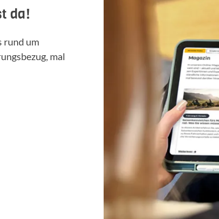
t da!
ps rund um
rungsbezug, mal