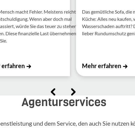
Mensch macht Fehler. Meis­tens reicht
Das gemütliche Sofa, die
ntschul­di­gung. Wenn aber doch mal
Küche: Alles neu kaufen,
assiert, würde Sie das teuer zu stehen
Wasserschaden auftritt?
 Diese finan­zi­elle Last über­nehmen
lieber Rundumschutz gen
Sie.
 erfahren
Mehr erfahren
Agenturservices
enstleistung und dem Service, den auch Sie nutzen k