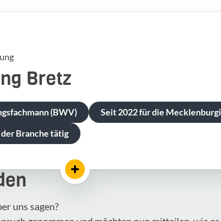
tung
ang
Bretz
ngsfachmann (BWV)
Seit 2022 für die Mecklenburgi
 der Branche tätig
den
ber uns sagen?
nspruch genommen und möchten nun mitteilen, wie es 