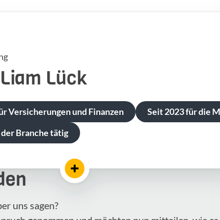
ng
-Liam
Lück
ür Versicherungen und Finanzen
Seit 2023 für die 
 der Branche tätig
den
ber uns sagen?
nspruch genommen und möchten nun mitteilen, wie es 