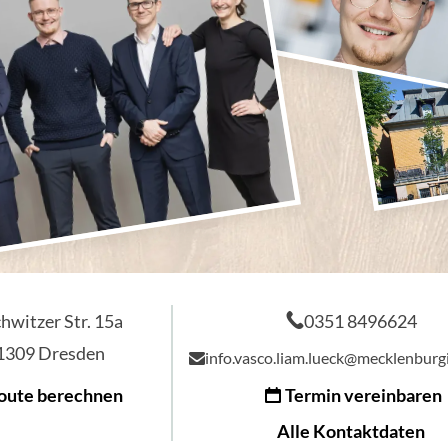
hwitzer Str. 15a
0351 8496624
1309
Dresden
info.vasco.liam.lueck@mecklenburg
oute berechnen
Termin vereinbaren
Alle Kontaktdaten