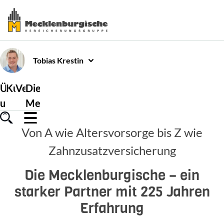
Tobias
Krestin
Über
Kundenservice
Versicherungen
Die
uns
Mecklenburgische
Von A wie Altersvorsorge bis Z wie
Zahnzusatzversicherung
Die Mecklenburgische – ein
starker Partner mit 225 Jahren
Erfahrung