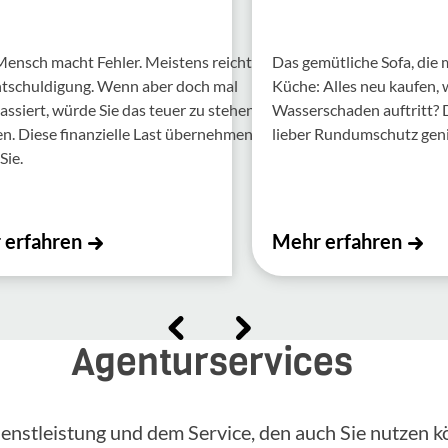
Mensch macht Fehler. Meis­tens reicht
Das gemütliche Sofa, die
ntschul­di­gung. Wenn aber doch mal
Küche: Alles neu kaufen,
assiert, würde Sie das teuer zu stehen
Wasserschaden auftritt?
 Diese finan­zi­elle Last über­nehmen
lieber Rundumschutz gen
Sie.
 erfahren
Mehr erfahren
Agenturservices
enstleistung und dem Service, den auch Sie nutzen k