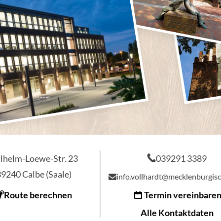
lhelm-Loewe-Str. 23
039291 3389
39240
Calbe (Saale)
info.vollhardt@mecklenburgis
Route berechnen
Termin vereinbare
Alle Kontaktdaten