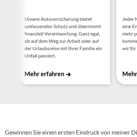
Unsere Auto­ver­si­che­rung bietet
Jeder 
umfas­senden Schutz und über­nimmt
eine E
finan­ziell Verant­wor­tung. Ganz egal,
mehr p
ob auf dem Weg zur Arbeit oder auf
kommen.
der Urlaubs­reise mit Ihrer Familie ein
wir für 
Unfall passiert.
Mehr erfahren
Mehr
Gewinnen Sie einen ersten Eindruck von meiner Di