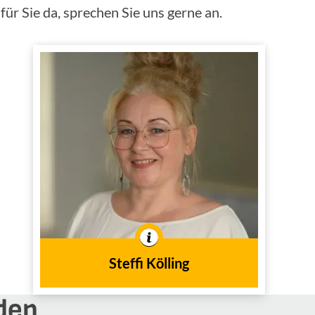
ür Sie da, sprechen Sie uns gerne an.
Steffi Kölling
Innendienst
Tätig im
In der Branche tätig seit
2007
dem Jahr
Steffi Kölling
den