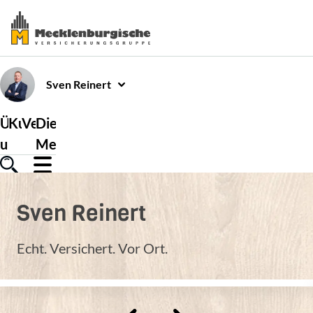
Sven
Reinert
Über
Kundenservice
Versicherungen
Die
uns
Mecklenburgische
Sven
Reinert
Echt. Versichert. Vor Ort.