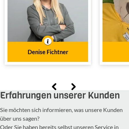
Innendienst
Tätig im
Un
In der Branche tätig seit
2024
dem Jahr
Auße
In der 
Denise Fichtner
Erfahrungen unserer Kunden
Sie möchten sich informieren, was unsere Kunden
über uns sagen?
Oder Sie haben bereits selbst unseren Service in