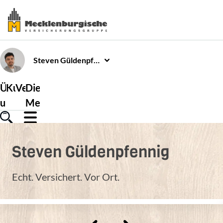
Steven
Güldenpfennig
Über
Kundenservice
Versicherungen
Die
uns
Mecklenburgische
Steven
Güldenpfennig
Echt. Versichert. Vor Ort.