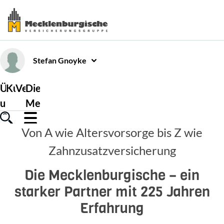
Stefan
Gnoyke
Über
Kundenservice
Versicherungen
Die
uns
Mecklenburgische
Von A wie Altersvorsorge bis Z wie
Zahnzusatzversicherung
Die Mecklenburgische – ein
starker Partner mit 225 Jahren
Erfahrung