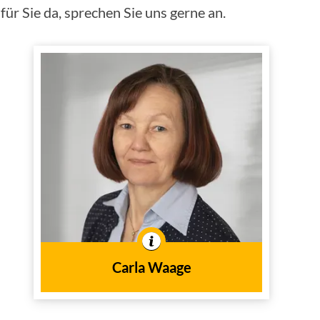
ür Sie da, sprechen Sie uns gerne an.
Carla Waage
Innendienst
Tätig im
In der Branche tätig seit
1992
dem Jahr
Carla Waage