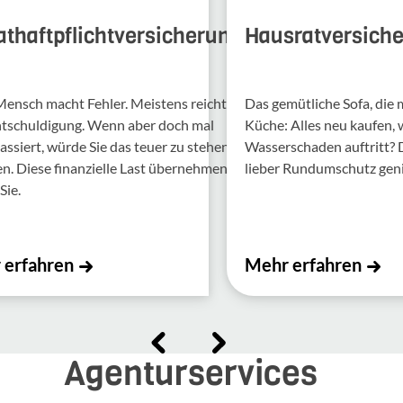
athaftpflichtversicherung
Hausratversich
Mensch macht Fehler. Meis­tens reicht
Das gemütliche Sofa, die
ntschul­di­gung. Wenn aber doch mal
Küche: Alles neu kaufen,
assiert, würde Sie das teuer zu stehen
Wasserschaden auftritt?
 Diese finan­zi­elle Last über­nehmen
lieber Rundumschutz gen
Sie.
 erfahren
Mehr erfahren
Agenturservices