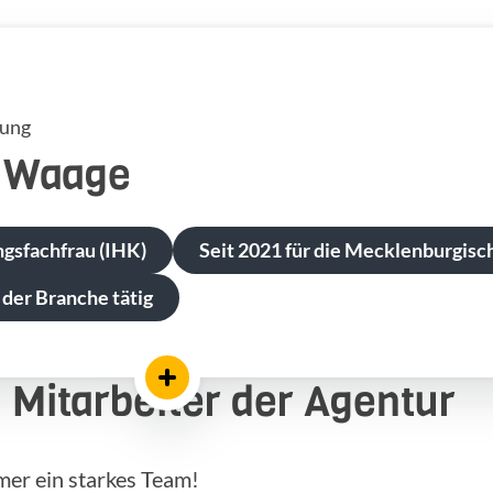
tung
Waage
gsfachfrau (IHK)
Seit 2021 für die Mecklenburgisch
 der Branche tätig
Mitarbeiter der Agentur
mer ein starkes Team!