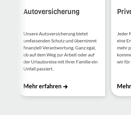
Autoversicherung
Priv
Unsere Auto­ver­si­che­rung bietet
Jeder 
umfas­senden Schutz und über­nimmt
eine E
finan­ziell Verant­wor­tung. Ganz egal,
mehr p
ob auf dem Weg zur Arbeit oder auf
kommen.
der Urlaubs­reise mit Ihrer Familie ein
wir für 
Unfall passiert.
Mehr erfahren
Mehr