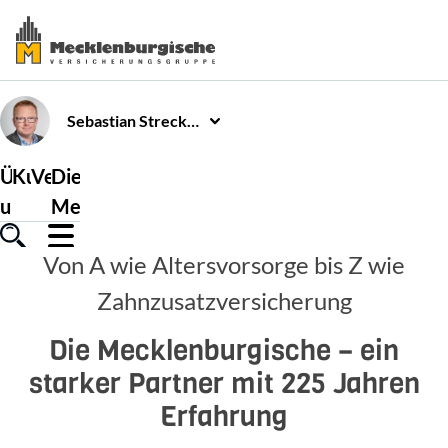
Sebastian
Strecker
Über
Kundenservice
Versicherungen
Die
uns
Mecklenburgische
Von A wie Altersvorsorge bis Z wie
Zahnzusatzversicherung
Die Mecklenburgische – ein
starker Partner mit 225 Jahren
Erfahrung