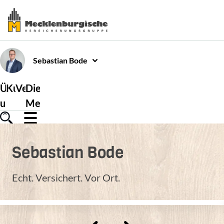
Sebastian
Bode
Über
Kundenservice
Versicherungen
Die
uns
Mecklenburgische
Sebastian
Bode
Echt. Versichert. Vor Ort.