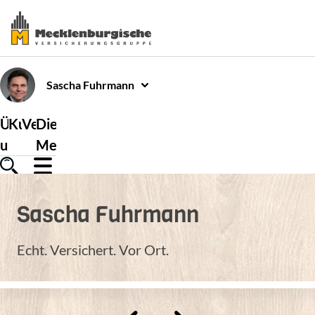
Sascha
Fuhrmann
Über
Kundenservice
Versicherungen
Die
uns
Mecklenburgische
Sascha
Fuhrmann
Echt. Versichert. Vor Ort.