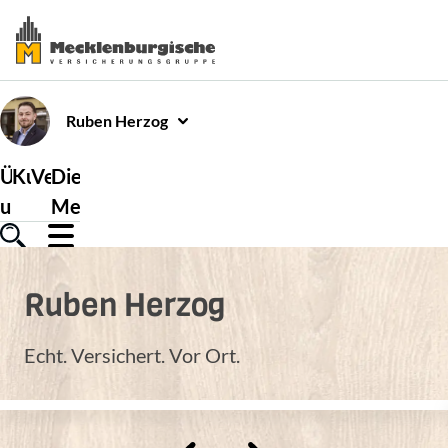
Ruben
Herzog
Über
Kundenservice
Versicherungen
Die
uns
Mecklenburgische
Ruben
Herzog
Echt. Versichert. Vor Ort.