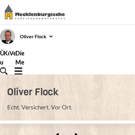
Oliver
Flock
Über
Kundenservice
Versicherungen
Die
uns
Mecklenburgische
Oliver
Flock
Echt. Versichert. Vor Ort.