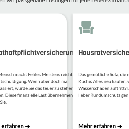
athaftpflichtversicherung
Hausratversich
Mensch macht Fehler. Meis­tens reicht
Das gemütliche Sofa, die
ntschul­di­gung. Wenn aber doch mal
Küche: Alles neu kaufen,
assiert, würde Sie das teuer zu stehen
Wasserschaden auftritt?
 Diese finan­zi­elle Last über­nehmen
lieber Rundumschutz gen
Sie.
 erfahren
Mehr erfahren