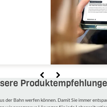
sere Produktempfehlung
n aus der Bahn werfen können. Damit Sie immer entspa
en wir passgenaue Lösungen für jede Lebenssituatio