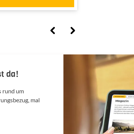
t da!
ps rund um
rungsbezug, mal