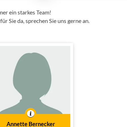
mer ein starkes Team!
ür Sie da, sprechen Sie uns gerne an.
Annette Bernecker
Innendienst
Tätig im
Annette Bernecker