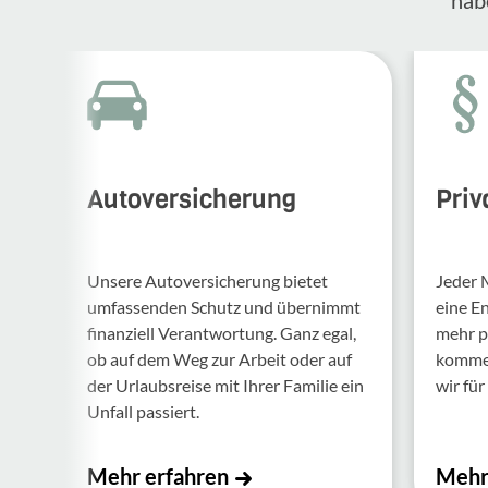
Autoversicherung
Priv
Unsere Auto­ver­si­che­rung bietet
Jeder 
umfas­senden Schutz und über­nimmt
eine E
finan­ziell Verant­wor­tung. Ganz egal,
mehr p
ob auf dem Weg zur Arbeit oder auf
kommen.
der Urlaubs­reise mit Ihrer Familie ein
wir für 
Unfall passiert.
Mehr erfahren
Mehr