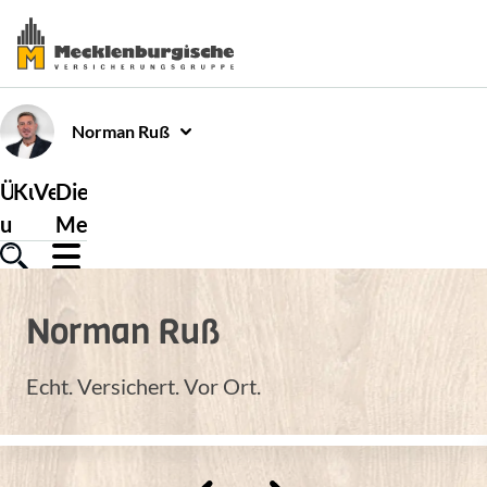
Norman
Ruß
Über
Kundenservice
Versicherungen
Die
uns
Mecklenburgische
Norman
Ruß
Echt. Versichert. Vor Ort.