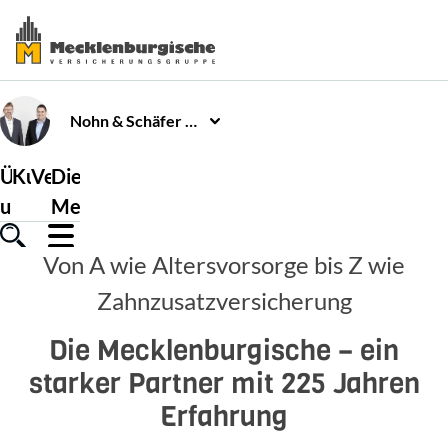
Nohn & Schäfer
GbR
Über
Kundenservice
Versicherungen
Die
uns
Mecklenburgische
Von A wie Altersvorsorge bis Z wie
Zahnzusatzversicherung
Die Mecklenburgische – ein
starker Partner mit 225 Jahren
Erfahrung