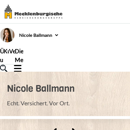
Nicole
Ballmann
Über
Kundenservice
Versicherungen
Die
uns
Mecklenburgische
Nicole
Ballmann
Echt. Versichert. Vor Ort.