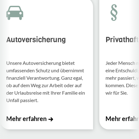
Autoversicherung
Privathaf
Unsere Auto­ver­si­che­rung bietet
Jeder Mensch ma
umfas­senden Schutz und über­nimmt
eine Entschul­d
finan­ziell Verant­wor­tung. Ganz egal,
mehr passiert, 
ob auf dem Weg zur Arbeit oder auf
kommen. Diese f
der Urlaubs­reise mit Ihrer Familie ein
wir für Sie.
Unfall passiert.
Mehr erfahren
Mehr erfah