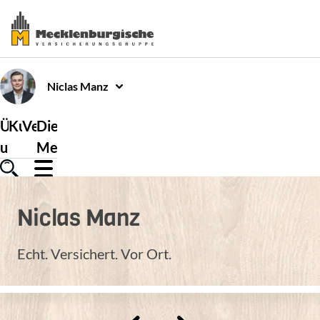
Niclas
Manz
Über
Kundenservice
Versicherungen
Die
uns
Mecklenburgische
Niclas
Manz
Echt. Versichert. Vor Ort.