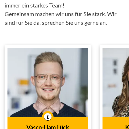
immer ein starkes Team!
Gemeinsam machen wir uns für Sie stark. Wir
sind für Sie da, sprechen Sie uns gerne an.
Vasco-Liam Lück
Kaufmann für
Inn
Versicherungen und
In der 
Finanzen
Außendienst
Tätig im
In der Branche tätig seit
2019
dem Jahr
Vasco-Liam Lück
K