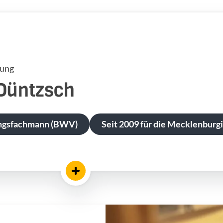
tung
Düntzsch
ngsfachmann (BWV)
Seit 2009 für die Mecklenburgi