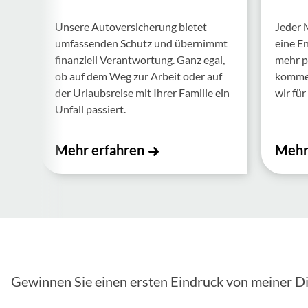
Unsere Auto­ver­si­che­rung bietet
Jeder 
umfas­senden Schutz und über­nimmt
eine E
finan­ziell Verant­wor­tung. Ganz egal,
mehr p
ob auf dem Weg zur Arbeit oder auf
kommen.
der Urlaubs­reise mit Ihrer Familie ein
wir für 
Unfall passiert.
Mehr erfahren
Mehr
Gewinnen Sie einen ersten Eindruck von meiner Di