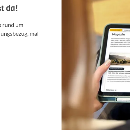
t da!
ps rund um
rungsbezug, mal