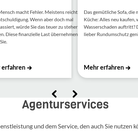
Mensch macht Fehler. Meis­tens reicht
Das gemütliche Sofa, die
ntschul­di­gung. Wenn aber doch mal
Küche: Alles neu kaufen,
assiert, würde Sie das teuer zu stehen
Wasserschaden auftritt?
 Diese finan­zi­elle Last über­nehmen
lieber Rundumschutz gen
Sie.
 erfahren
Mehr erfahren
Agenturservices
enstleistung und dem Service, den auch Sie nutzen k