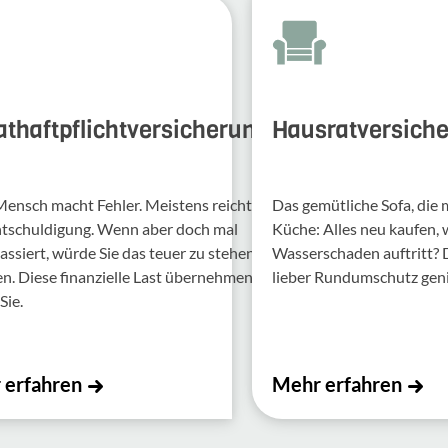
athaftpflichtversicherung
Hausratversich
Mensch macht Fehler. Meis­tens reicht
Das gemütliche Sofa, die
ntschul­di­gung. Wenn aber doch mal
Küche: Alles neu kaufen,
assiert, würde Sie das teuer zu stehen
Wasserschaden auftritt?
 Diese finan­zi­elle Last über­nehmen
lieber Rundumschutz gen
Sie.
 erfahren
Mehr erfahren