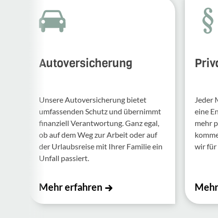
Autoversicherung
Priv
Unsere Auto­ver­si­che­rung bietet
Jeder 
umfas­senden Schutz und über­nimmt
eine E
finan­ziell Verant­wor­tung. Ganz egal,
mehr p
ob auf dem Weg zur Arbeit oder auf
kommen.
der Urlaubs­reise mit Ihrer Familie ein
wir für 
Unfall passiert.
Mehr erfahren
Mehr