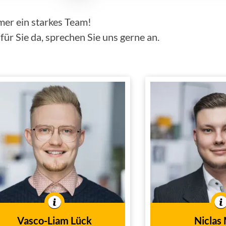
mer ein starkes Team!
ür Sie da, sprechen Sie uns gerne an.
Vasco-Liam Lück
Nic
Hauptvertretung
Haup
Kaufmann für
Versicherungs
Versicherungen und
Finanzen
Außendiens
Außendienst
Tätig im
In der Branche 
In der Branche tätig seit
2024
Vasco-Liam Lück
Niclas