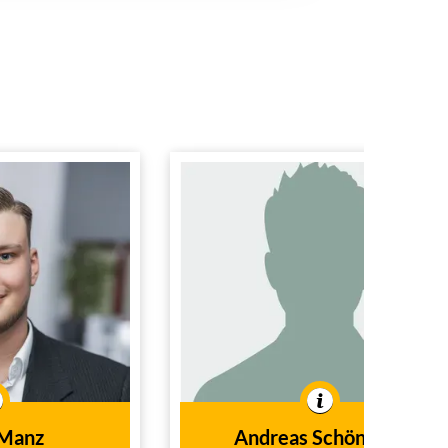
las Manz
Andreas
tvertretung
Schönborn
Bezirks-Generalvertretung
fachmann
(IHK)
Fachwirt f.
Versicherungen und
t
Tätig im
Finanzen
tätig seit
Außendienst
Tätig im
dem Jahr
 Manz
Andreas Schönborn