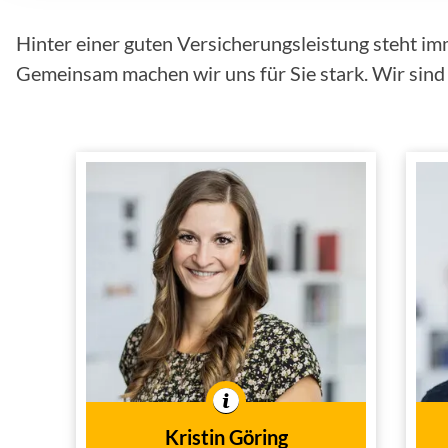
Hinter einer guten Versicherungsleistung steht im
Gemeinsam machen wir uns für Sie stark. Wir sind f
Kristin Göring
Innendienst
Tätig im
In der Branche tätig seit
2017
dem Jahr
Kristin Göring