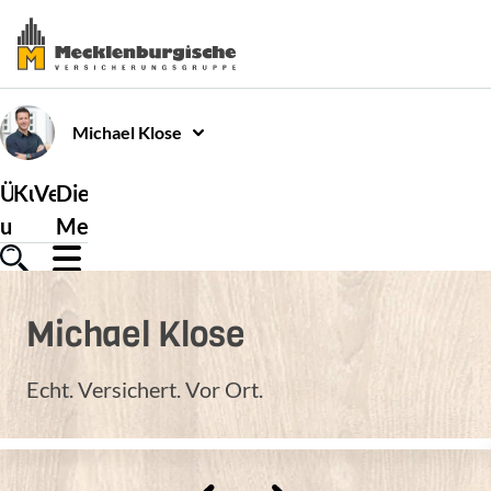
Michael
Klose
Über
Kundenservice
Versicherungen
Die
uns
Mecklenburgische
Michael
Klose
Echt. Versichert. Vor Ort.