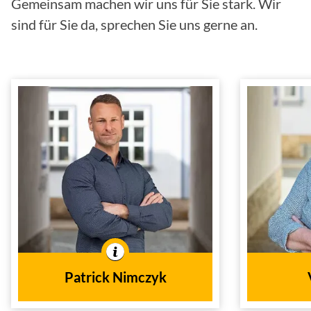
Gemeinsam machen wir uns für Sie stark. Wir
sind für Sie da, sprechen Sie uns gerne an.
Patrick Nimczyk
Kundenberater
Inn
Versicherungsfachmann
(IHK)
Finanzanlagenfachmann
(IHK)
Innen- und
Tätig im
Patrick Nimczyk
Außendienst