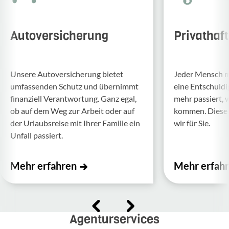
Autoversicherung
Privathaf
Unsere Auto­ver­si­che­rung bietet
Jeder Mensch ma
umfas­senden Schutz und über­nimmt
eine Entschul­d
finan­ziell Verant­wor­tung. Ganz egal,
mehr passiert, 
ob auf dem Weg zur Arbeit oder auf
kommen. Diese f
der Urlaubs­reise mit Ihrer Familie ein
wir für Sie.
Unfall passiert.
Mehr erfahren
Mehr erfah
Agenturservices