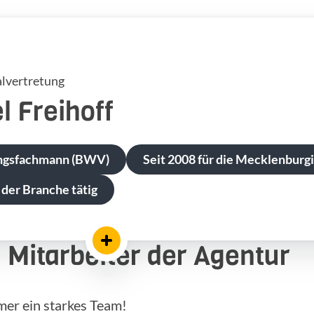
lvertretung
l
Freihoff
ngsfachmann (BWV)
Seit 2008 für die Mecklenburgi
 der Branche tätig
Mitarbeiter der Agentur
mer ein starkes Team!