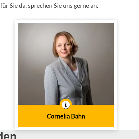
ür Sie da, sprechen Sie uns gerne an.
Cornelia Bahn
Innendienst
Tätig im
In der Branche tätig seit
2013
dem Jahr
Cornelia Bahn
den