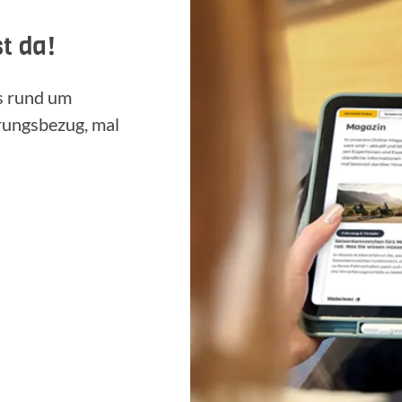
t da!
ps rund um
rungsbezug, mal