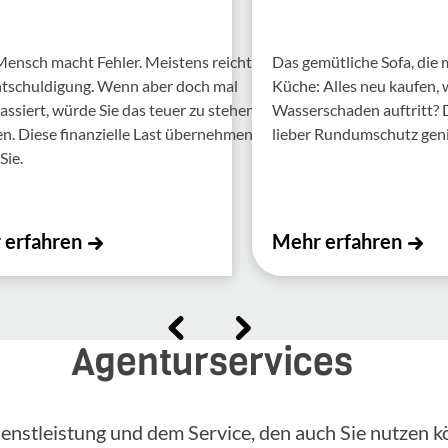
Mensch macht Fehler. Meis­tens reicht
Das gemütliche Sofa, die
ntschul­di­gung. Wenn aber doch mal
Küche: Alles neu kaufen,
assiert, würde Sie das teuer zu stehen
Wasserschaden auftritt?
 Diese finan­zi­elle Last über­nehmen
lieber Rundumschutz gen
Sie.
 erfahren
Mehr erfahren
Agenturservices
enstleistung und dem Service, den auch Sie nutzen k