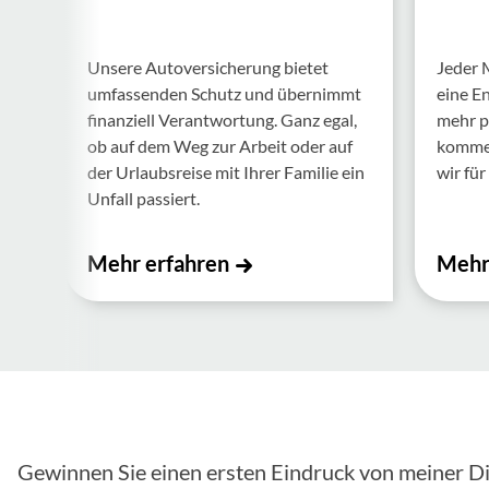
Unsere Auto­ver­si­che­rung bietet
Jeder 
umfas­senden Schutz und über­nimmt
eine E
finan­ziell Verant­wor­tung. Ganz egal,
mehr p
ob auf dem Weg zur Arbeit oder auf
kommen.
der Urlaubs­reise mit Ihrer Familie ein
wir für 
Unfall passiert.
Mehr erfahren
Mehr
Gewinnen Sie einen ersten Eindruck von meiner Di