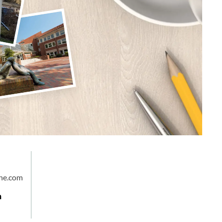
che.com
n