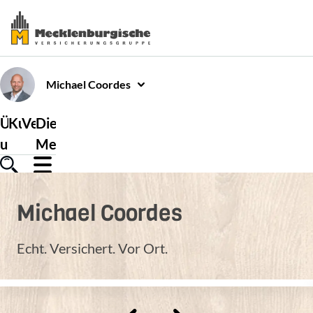
Michael
Coordes
Über
Kundenservice
Versicherungen
Die
uns
Mecklenburgische
Michael
Coordes
Echt. Versichert. Vor Ort.