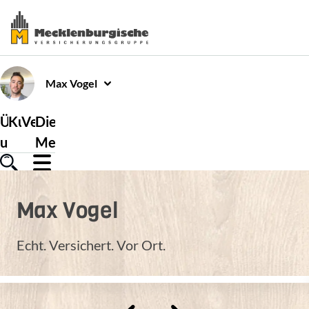
Max
Vogel
Über
Kundenservice
Versicherungen
Die
uns
Mecklenburgische
Max
Vogel
Echt. Versichert. Vor Ort.