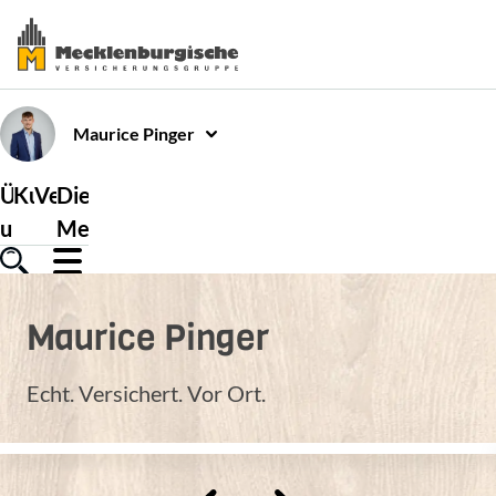
Maurice
Pinger
Über
Kundenservice
Versicherungen
Die
uns
Mecklenburgische
Maurice
Pinger
Echt. Versichert. Vor Ort.