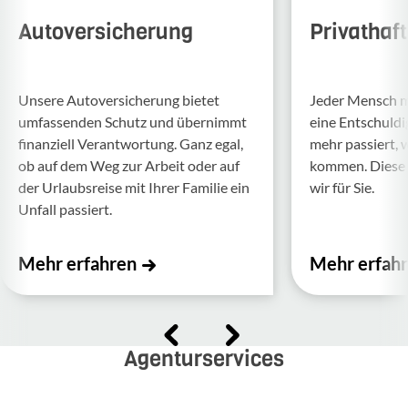
Autoversicherung
Privathaf
Unsere Auto­ver­si­che­rung bietet
Jeder Mensch ma
umfas­senden Schutz und über­nimmt
eine Entschul­d
finan­ziell Verant­wor­tung. Ganz egal,
mehr passiert, 
ob auf dem Weg zur Arbeit oder auf
kommen. Diese f
der Urlaubs­reise mit Ihrer Familie ein
wir für Sie.
Unfall passiert.
Mehr erfahren
Mehr erfah
Agenturservices