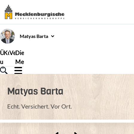
Matyas
Barta
Über
Kundenservice
Versicherungen
Die
uns
Mecklenburgische
Matyas
Barta
Echt. Versichert. Vor Ort.