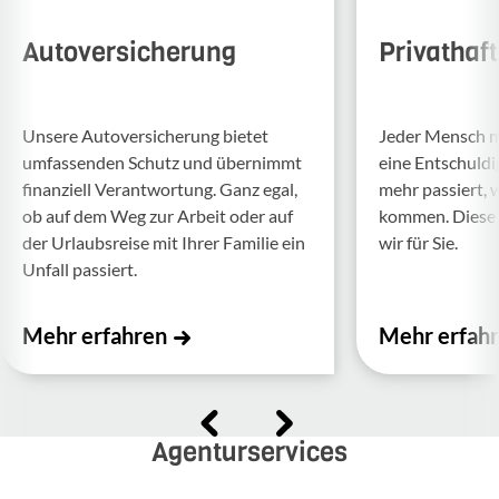
Autoversicherung
Privathaf
Unsere Auto­ver­si­che­rung bietet
Jeder Mensch ma
umfas­senden Schutz und über­nimmt
eine Entschul­d
finan­ziell Verant­wor­tung. Ganz egal,
mehr passiert, 
ob auf dem Weg zur Arbeit oder auf
kommen. Diese f
der Urlaubs­reise mit Ihrer Familie ein
wir für Sie.
Unfall passiert.
Mehr erfahren
Mehr erfah
Agenturservices