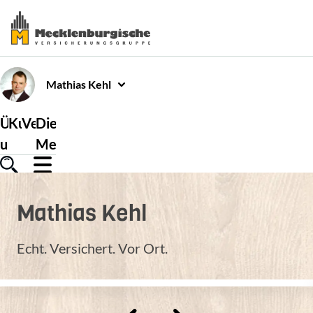
Mathias
Kehl
Über
Kundenservice
Versicherungen
Die
uns
Mecklenburgische
Mathias
Kehl
Echt. Versichert. Vor Ort.