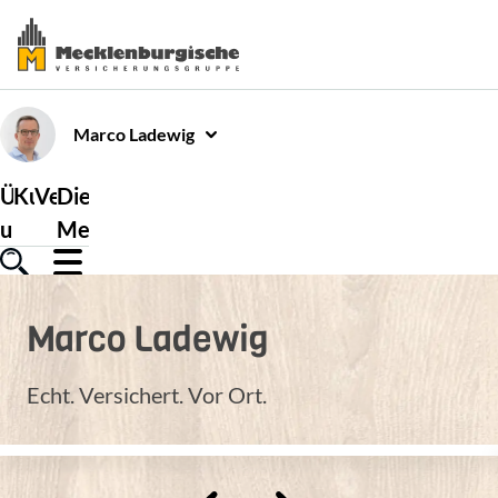
Marco
Ladewig
Über
Kundenservice
Versicherungen
Die
uns
Mecklenburgische
Marco
Ladewig
Echt. Versichert. Vor Ort.