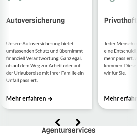
Autoversicherung
Privathaf
Unsere Auto­ver­si­che­rung bietet
Jeder Mensch ma
umfas­senden Schutz und über­nimmt
eine Entschul­d
finan­ziell Verant­wor­tung. Ganz egal,
mehr passiert, 
ob auf dem Weg zur Arbeit oder auf
kommen. Diese f
der Urlaubs­reise mit Ihrer Familie ein
wir für Sie.
Unfall passiert.
Mehr erfahren
Mehr erfah
Agenturservices